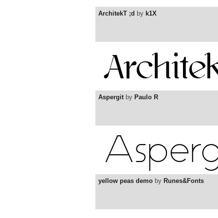
ArchitekT ;d
by
k1X
Aspergit
by
Paulo R
yellow peas demo
by
Runes&Fonts