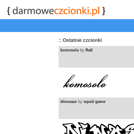
start
|
Kategorie czcionek
|
przeglądaj
|
najwyżej ocenia
:: Ostatnie czcionki
komosolo
by
Rafi
dinosaur
by
squid game