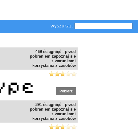
wyszukaj :
469 ściągnięć - przed
pobraniem zapoznaj sie
z warunkami
korzystania z zasobów
Pobierz
391 ściągnięć - przed
pobraniem zapoznaj sie
z warunkami
korzystania z zasobów