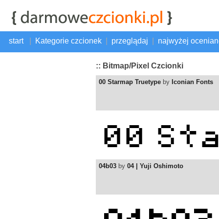
start
|
Kategorie czcionek
|
przeglądaj
|
najwyżej ocenia
:: Bitmap/Pixel Czcionki
00 Starmap Truetype
by
Iconian Fonts
04b03
by
04 | Yuji Oshimoto