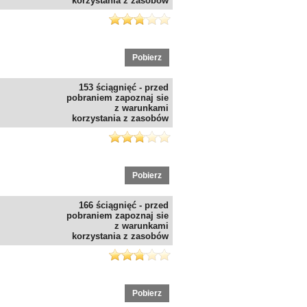
korzystania z zasobów
Pobierz
153 ściągnięć - przed
pobraniem zapoznaj sie
z warunkami
korzystania z zasobów
Pobierz
166 ściągnięć - przed
pobraniem zapoznaj sie
z warunkami
korzystania z zasobów
Pobierz