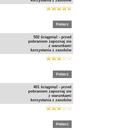
korzystania z zasobów
Pobierz
502 ściągnięć - przed
pobraniem zapoznaj sie
z warunkami
korzystania z zasobów
Pobierz
401 ściągnięć - przed
pobraniem zapoznaj sie
z warunkami
korzystania z zasobów
Pobierz