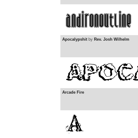
Apocalypshit
by
Rev. Josh Wilhelm
Arcade Fire