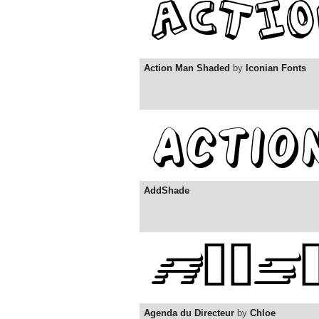
Action Man Shaded
by
Iconian Fonts
AddShade
Agenda du Directeur
by
Chloe