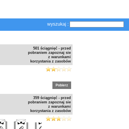
wyszukaj :
501 ściągnięć - przed
pobraniem zapoznaj sie
z warunkami
korzystania z zasobów
Pobierz
359 ściągnięć - przed
pobraniem zapoznaj sie
z warunkami
korzystania z zasobów