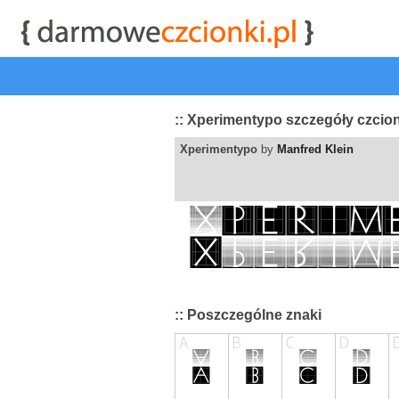
start
|
Kategorie czcionek
|
przeglądaj
|
najwyżej ocenia
:: Xperimentypo szczegóły czcio
Xperimentypo
by
Manfred Klein
:: Poszczególne znaki