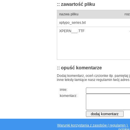
:: zawartość pliku
nazwa pliku
roz
xptypo_series.txt
XPERN___.TTF
:: opuść komentarze
Dodaj komentarz, oceń czcionke itp. pamiętaj 
inne teksty łamiące nasz regulamin twój adres
imie:
komentarz:
Warunki korzystania z zasobów ( regulamin )
polskie