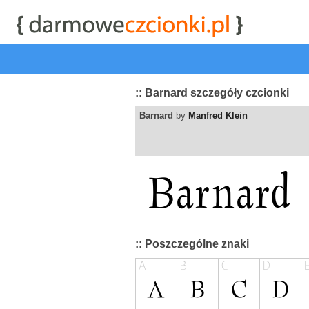
start
|
Kategorie czcionek
|
przeglądaj
|
najwyżej ocenia
:: Barnard szczegóły czcionki
Barnard
by
Manfred Klein
:: Poszczególne znaki