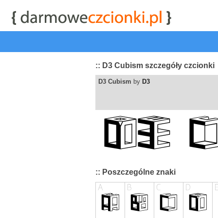
start
|
Kategorie czcionek
|
przeglądaj
|
najwyżej ocenia
:: D3 Cubism szczegóły czcionki
D3 Cubism
by
D3
:: Poszczególne znaki