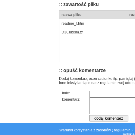
:: zawartość pliku
nazwa pliku
roz
readme_f.htm
D3Cubism.ttf
:: opuść komentarze
Dodaj komentarz, oceń czcionke itp. pamiętaj 
inne teksty łamiące nasz regulamin twój adres
imie:
komentarz:
Warunki korzystania z zasobów ( regulamin )
polskie