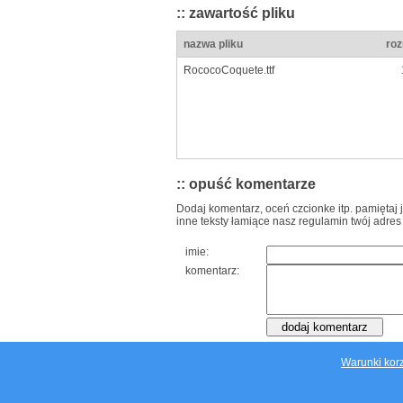
:: zawartość pliku
nazwa pliku
roz
RococoCoquete.ttf
:: opuść komentarze
Dodaj komentarz, oceń czcionke itp. pamiętaj 
inne teksty łamiące nasz regulamin twój adres
imie:
komentarz:
Warunki korz