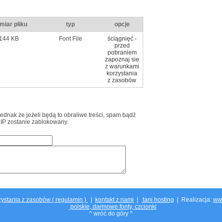
miar pliku
typ
opcje
144 KB
Font File
ściągnięć -
przed
pobraniem
zapoznaj sie
z warunkami
korzystania
z zasobów
jednak że jeżeli będą to obraliwe treści, spam bądź
 IP zostanie zablokowany.
ystania z zasobów ( regulamin )
|
kontakt z nami
|
tani hosting
| Realizacja:
ww
polskie, darmowe fonty, czcionki
^ wróć do góry ^