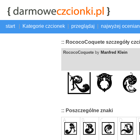
start
|
Kategorie czcionek
|
przeglądaj
|
najwyżej ocenia
:: RococoCoquete szczegóły czc
RococoCoquete
by
Manfred Klein
:: Poszczególne znaki