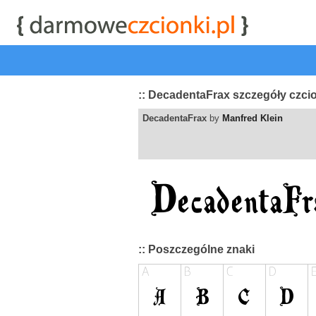
start
|
Kategorie czcionek
|
przeglądaj
|
najwyżej ocenia
:: DecadentaFrax szczegóły czci
DecadentaFrax
by
Manfred Klein
:: Poszczególne znaki