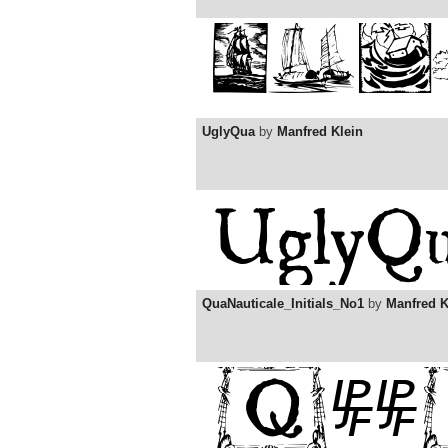
UglyQua
by
Manfred Klein
QuaNauticale_Initials_No1
by
Manfred K