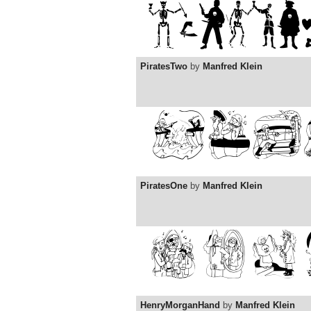
PiratesTwo
by
Manfred Klein
PiratesOne
by
Manfred Klein
HenryMorganHand
by
Manfred Klein