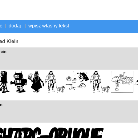
ne
|
dodaj
|
wpisz własny tekst
ed Klein
lein
in