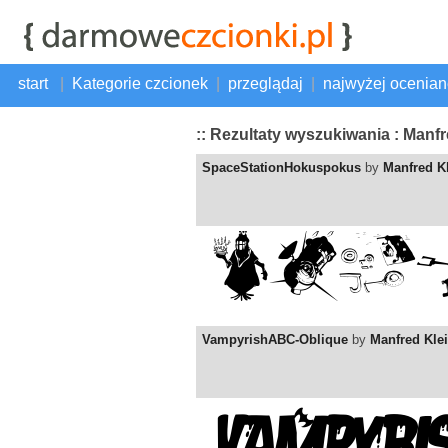
start
|
Kategorie czcionek
|
przeglądaj
|
najwyżej ocenia
:: Rezultaty wyszukiwania : Manfr
SpaceStationHokuspokus
by
Manfred K
VampyrishABC-Oblique
by
Manfred Kle