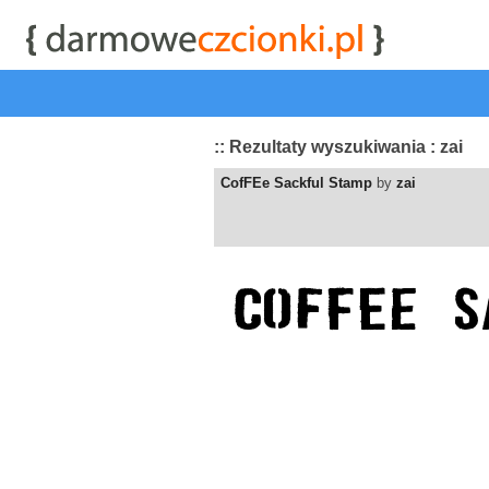
start
|
Kategorie czcionek
|
przeglądaj
|
najwyżej ocenia
:: Rezultaty wyszukiwania : zai
CofFEe Sackful Stamp
by
zai