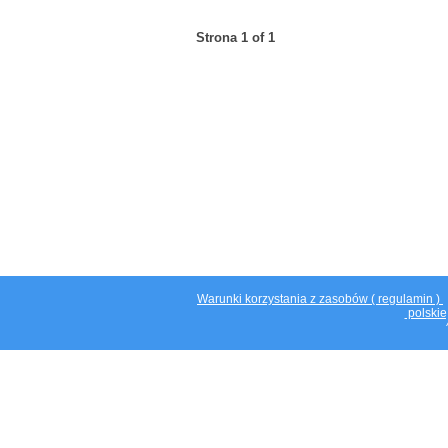
Strona 1 of 1
Warunki korzystania z zasobów ( regulamin )
polskie