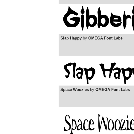
Slap Happy
by
OMEGA Font Labs
Space Woozies
by
OMEGA Font Labs