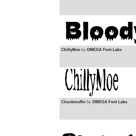
ChillyMoe
by
OMEGA Font Labs
Chunkmuffin
by
OMEGA Font Labs