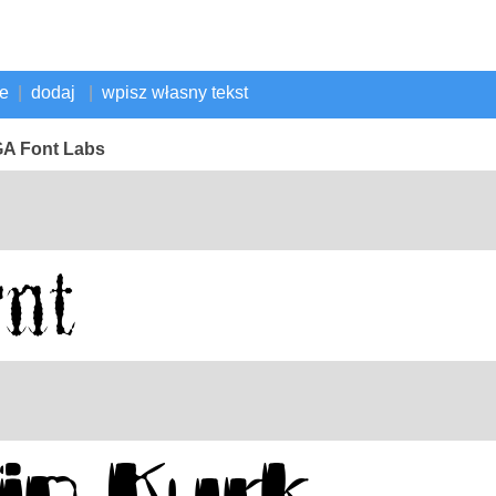
ne
|
dodaj
|
wpisz własny tekst
GA Font Labs