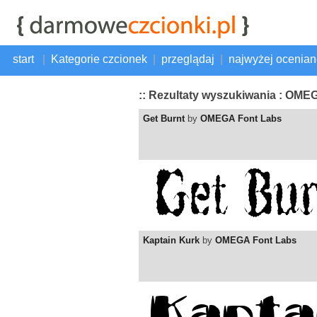
start
|
Kategorie czcionek
|
przeglądaj
|
najwyżej ocenia
:: Rezultaty wyszukiwania : OME
Get Burnt
by
OMEGA Font Labs
Kaptain Kurk
by
OMEGA Font Labs