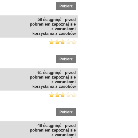
Pobierz
58 ściągnięć - przed
pobraniem zapoznaj sie
z warunkami
korzystania z zasobów
Pobierz
61 ściągnięć - przed
pobraniem zapoznaj sie
z warunkami
korzystania z zasobów
Pobierz
48 ściągnięć - przed
pobraniem zapoznaj sie
z warunkami