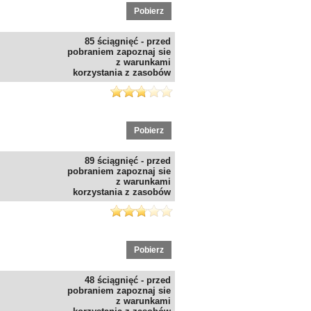
Pobierz
85 ściągnięć - przed
pobraniem zapoznaj sie
z warunkami
korzystania z zasobów
Pobierz
89 ściągnięć - przed
pobraniem zapoznaj sie
z warunkami
korzystania z zasobów
Pobierz
48 ściągnięć - przed
pobraniem zapoznaj sie
z warunkami