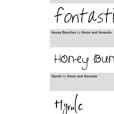
Honey Bunches
by
Kevin and Amanda
Hyrule
by
Kevin and Amanda