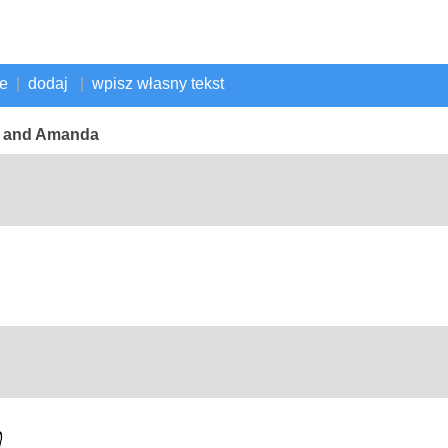
ne
|
dodaj
|
wpisz własny tekst
in and Amanda