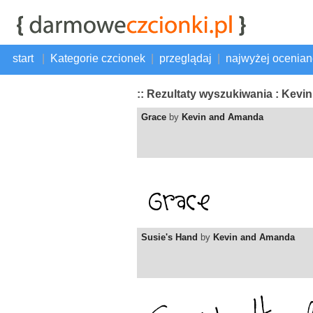
start
|
Kategorie czcionek
|
przeglądaj
|
najwyżej ocenia
:: Rezultaty wyszukiwania : Kev
Grace
by
Kevin and Amanda
Susie's Hand
by
Kevin and Amanda