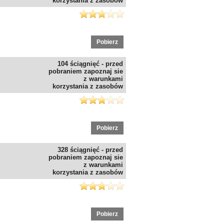
korzystania z zasobów
Pobierz
104 ściągnięć - przed
pobraniem zapoznaj sie
z warunkami
korzystania z zasobów
Pobierz
328 ściągnięć - przed
pobraniem zapoznaj sie
z warunkami
korzystania z zasobów
Pobierz