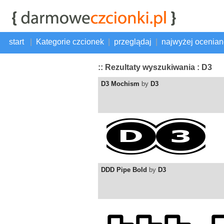
start
|
Kategorie czcionek
|
przeglądaj
|
najwyżej ocenia
:: Rezultaty wyszukiwania : D3
D3 Mochism
by
D3
DDD Pipe Bold
by
D3