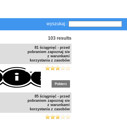
wyszukaj :
103 results
81 ściągnięć - przed
pobraniem zapoznaj sie
z warunkami
korzystania z zasobów
Pobierz
85 ściągnięć - przed
pobraniem zapoznaj sie
z warunkami
korzystania z zasobów