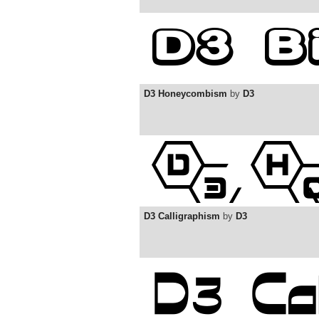
D3 Honeycombism
by
D3
D3 Calligraphism
by
D3