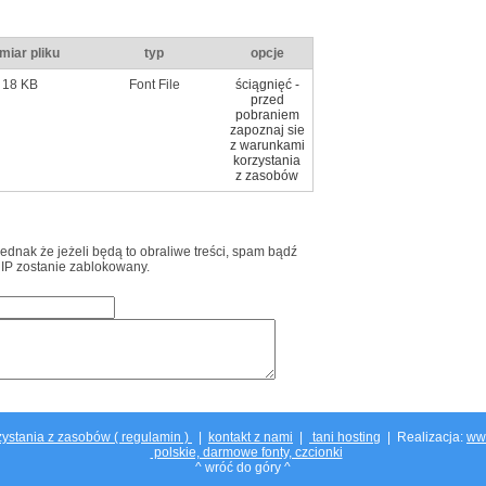
miar pliku
typ
opcje
18 KB
Font File
ściągnięć -
przed
pobraniem
zapoznaj sie
z warunkami
korzystania
z zasobów
jednak że jeżeli będą to obraliwe treści, spam bądź
 IP zostanie zablokowany.
ystania z zasobów ( regulamin )
|
kontakt z nami
|
tani hosting
| Realizacja:
ww
polskie, darmowe fonty, czcionki
^ wróć do góry ^