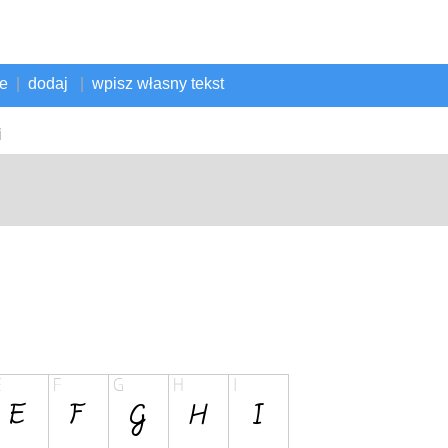
ne
|
dodaj
|
wpisz własny tekst
i