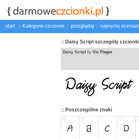
start
|
Kategorie czcionek
|
przeglądaj
|
najwyżej ocenia
:: Daisy Script szczegóły czcionk
Daisy Script
by
Vic Fieger
:: Poszczególne znaki