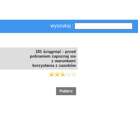
wyszukaj :
181 ściągnięć - przed
pobraniem zapoznaj sie
z warunkami
korzystania z zasobów
Pobierz