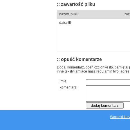
:: zawartość pliku
nazwa pliku
roz
daisy.ttf
:: opuść komentarze
Dodaj komentarz, oceń czcionke itp. pamiętaj 
inne teksty łamiące nasz regulamin twój adres
imie:
komentarz:
Warunki korz