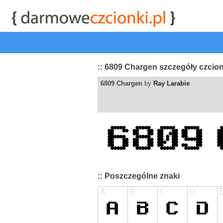
start
|
Kategorie czcionek
|
przeglądaj
|
najwyżej ocenia
:: 6809 Chargen szczegóły czcion
6809 Chargen
by
Ray Larabie
:: Poszczególne znaki