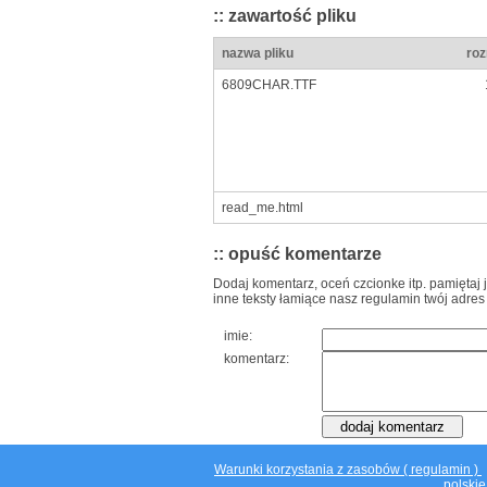
:: zawartość pliku
nazwa pliku
roz
6809CHAR.TTF
read_me.html
:: opuść komentarze
Dodaj komentarz, oceń czcionke itp. pamiętaj 
inne teksty łamiące nasz regulamin twój adres
imie:
komentarz:
Warunki korzystania z zasobów ( regulamin )
polskie