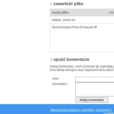
:: zawartość pliku
nazwa pliku
roz
xptypo_series.txt
XperimentypoThree-B-Square.ttf
:: opuść komentarze
Dodaj komentarz, oceń czcionke itp. pamiętaj 
inne teksty łamiące nasz regulamin twój adres
imie:
komentarz:
Warunki korzystania z zasobów ( regulamin )
polskie