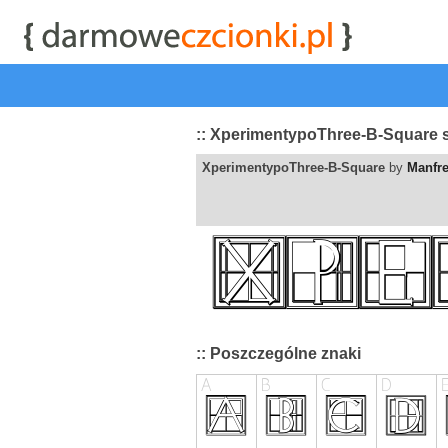
start
|
Kategorie czcionek
|
przeglądaj
|
najwyżej ocenia
:: XperimentypoThree-B-Square s
XperimentypoThree-B-Square
by
Manfre
:: Poszczególne znaki