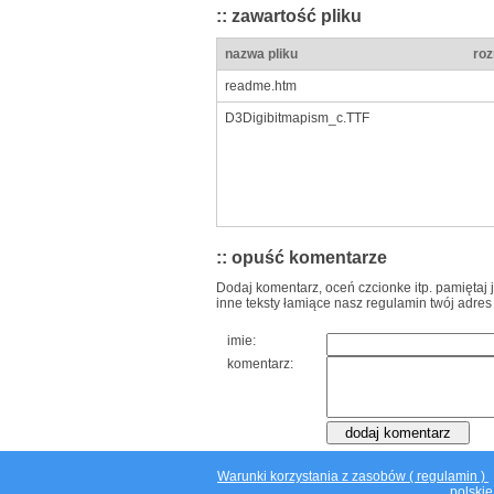
:: zawartość pliku
nazwa pliku
roz
readme.htm
D3Digibitmapism_c.TTF
:: opuść komentarze
Dodaj komentarz, oceń czcionke itp. pamiętaj 
inne teksty łamiące nasz regulamin twój adres
imie:
komentarz:
Warunki korzystania z zasobów ( regulamin )
polskie