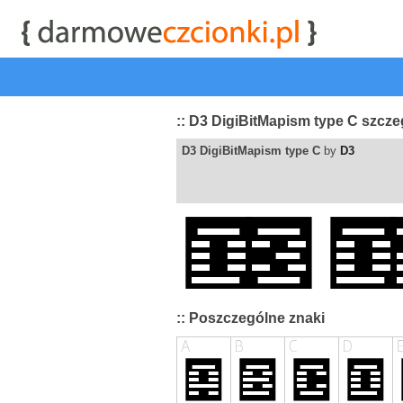
start
|
Kategorie czcionek
|
przeglądaj
|
najwyżej ocenia
:: D3 DigiBitMapism type C szcze
D3 DigiBitMapism type C
by
D3
:: Poszczególne znaki