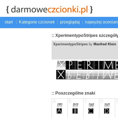
start
|
Kategorie czcionek
|
przeglądaj
|
najwyżej ocenia
:: XperimentypoStripes szczegóły
XperimentypoStripes
by
Manfred Klein
:: Poszczególne znaki