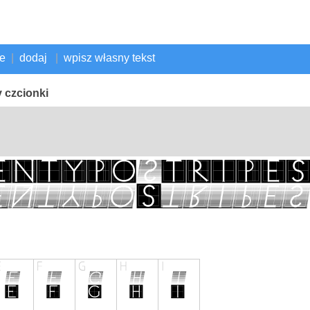
ne
|
dodaj
|
wpisz własny tekst
 czcionki