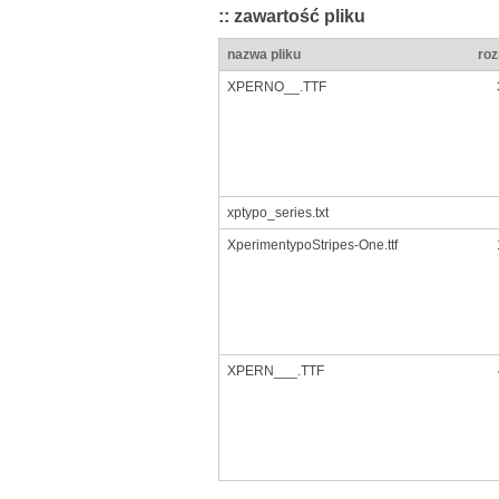
:: zawartość pliku
nazwa pliku
roz
XPERNO__.TTF
xptypo_series.txt
XperimentypoStripes-One.ttf
XPERN___.TTF