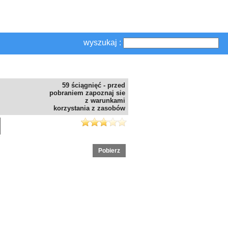
wyszukaj :
59 ściągnięć - przed
pobraniem zapoznaj sie
z warunkami
korzystania z zasobów
Pobierz