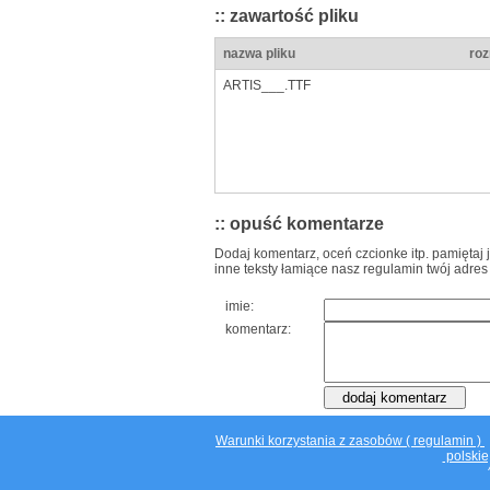
:: zawartość pliku
nazwa pliku
roz
ARTIS___.TTF
:: opuść komentarze
Dodaj komentarz, oceń czcionke itp. pamiętaj 
inne teksty łamiące nasz regulamin twój adres
imie:
komentarz:
Warunki korzystania z zasobów ( regulamin )
polskie