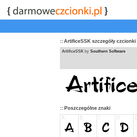
start
|
Kategorie czcionek
|
przeglądaj
|
najwyżej ocenia
:: ArtificeSSK szczegóły czcionki
ArtificeSSK
by
Southern Software
:: Poszczególne znaki