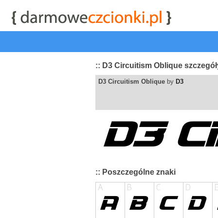
start
|
Kategorie czcionek
|
przeglądaj
|
najwyżej ocenia
:: D3 Circuitism Oblique szczegół
D3 Circuitism Oblique
by
D3
:: Poszczególne znaki