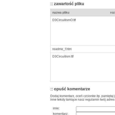
:: zawartość pliku
nazwa pliku
roz
D3CircuitismO.ttf
readme_f.htm
D3Circuitism.ttf
:: opuść komentarze
Dodaj komentarz, oceń czcionke itp. pamiętaj 
inne teksty łamiące nasz regulamin twój adres
imie:
komentarz: