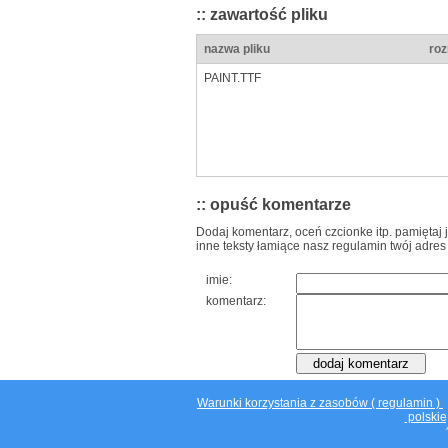
:: zawartość pliku
nazwa pliku
roz
PAINT.TTF
:: opuść komentarze
Dodaj komentarz, oceń czcionke itp. pamiętaj 
inne teksty łamiące nasz regulamin twój adres
imie:
komentarz:
Warunki korzystania z zasobów ( regulamin )
polskie