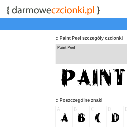
start
|
Kategorie czcionek
|
przeglądaj
|
najwyżej ocenia
:: Paint Peel szczegóły czcionki
Paint Peel
:: Poszczególne znaki