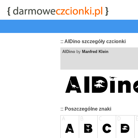
start
|
Kategorie czcionek
|
przeglądaj
|
najwyżej ocenia
:: AIDino szczegóły czcionki
AIDino
by
Manfred Klein
:: Poszczególne znaki