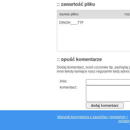
:: zawartość pliku
nazwa pliku
roz
DINOH___.TTF
:: opuść komentarze
Dodaj komentarz, oceń czcionke itp. pamiętaj 
inne teksty łamiące nasz regulamin twój adres
imie:
komentarz:
Warunki korzystania z zasobów ( regulamin )
polskie