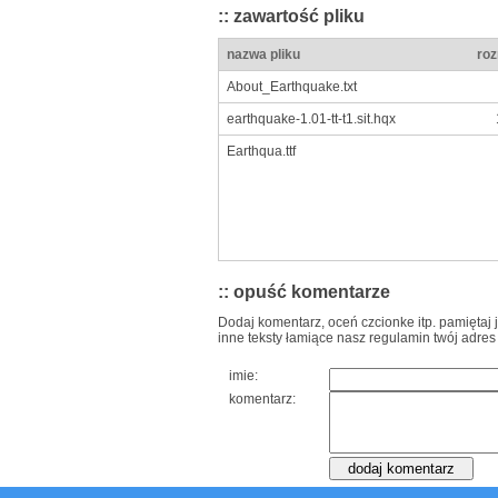
:: zawartość pliku
nazwa pliku
roz
About_Earthquake.txt
earthquake-1.01-tt-t1.sit.hqx
Earthqua.ttf
:: opuść komentarze
Dodaj komentarz, oceń czcionke itp. pamiętaj 
inne teksty łamiące nasz regulamin twój adres
imie:
komentarz: