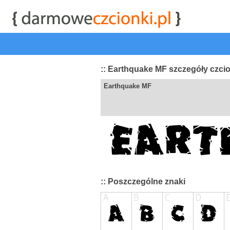
start
|
Kategorie czcionek
|
przeglądaj
|
najwyżej ocenia
:: Earthquake MF szczegóły czci
Earthquake MF
:: Poszczególne znaki