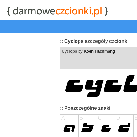
start
|
Kategorie czcionek
|
przeglądaj
|
najwyżej ocenia
:: Cyclops szczegóły czcionki
Cyclops
by
Koen Hachmang
:: Poszczególne znaki