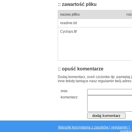
:: zawartość pliku
nazwa pliku
roz
readme.txt
Cyclops.ttf
:: opuść komentarze
Dodaj komentarz, oceń czcionke itp. pamiętaj 
inne teksty łamiące nasz regulamin twój adres
imie:
komentarz:
Warunki korzystania z zasobów ( regulamin )
polskie