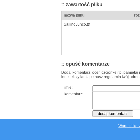
:: zawartość pliku
nazwa pliku
roz
SailingJunco.ttf
:: opuść komentarze
Dodaj komentarz, oceń czcionke itp. pamiętaj 
inne teksty łamiące nasz regulamin twój adres
imie:
komentarz:
Warunki korz