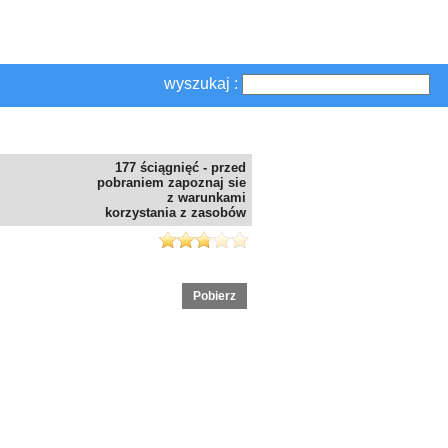
wyszukaj :
177 ściągnięć - przed
pobraniem zapoznaj sie
z warunkami
korzystania z zasobów
Pobierz