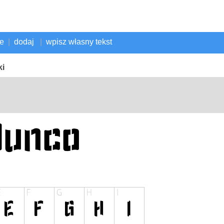
ne
|
dodaj
|
wpisz własny tekst
ki