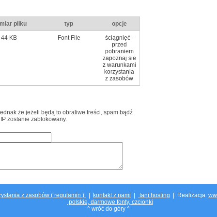
miar pliku
typ
opcje
44 KB
Font File
ściągnięć -
przed
pobraniem
zapoznaj sie
z warunkami
korzystania
z zasobów
jednak że jeżeli będą to obraliwe treści, spam bądź
 IP zostanie zablokowany.
ystania z zasobów ( regulamin )
|
kontakt z nami
|
tani hosting
| Realizacja:
ww
polskie, darmowe fonty, czcionki
^ wróć do góry ^