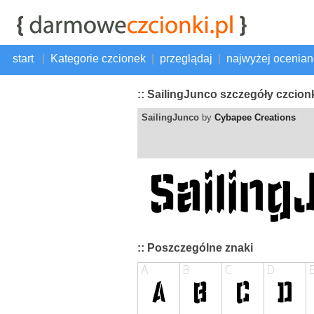
start
|
Kategorie czcionek
|
przeglądaj
|
najwyżej ocenia
:: SailingJunco szczegóły czcion
SailingJunco
by
Cybapee Creations
:: Poszczególne znaki