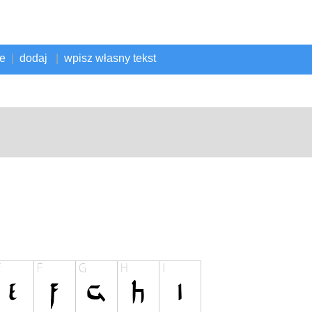
ne
|
dodaj
|
wpisz własny tekst