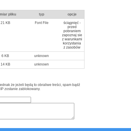
miar pliku
typ
opcje
21 KB
Font File
ściągnięć -
przed
pobraniem
zapoznaj sie
z warunkami
korzystania
z zasobów
6 KB
unknown
14 KB
unknown
jednak że jeżeli będą to obraliwe treści, spam bądź
 IP zostanie zablokowany.