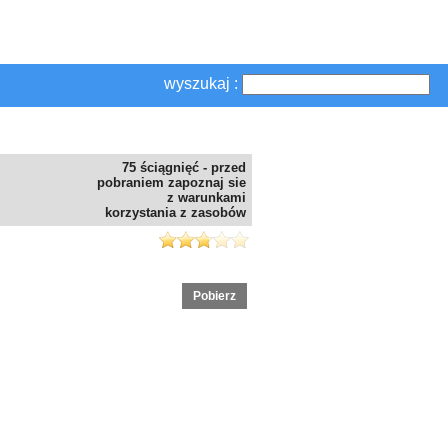
wyszukaj :
75 ściągnięć - przed
pobraniem zapoznaj sie
z warunkami
korzystania z zasobów
Pobierz