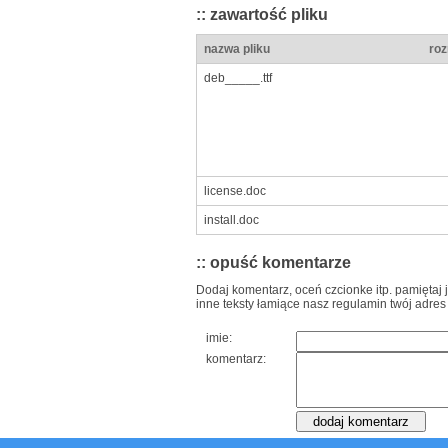
:: zawartość pliku
nazwa pliku
roz
deb_____.ttf
license.doc
install.doc
:: opuść komentarze
Dodaj komentarz, oceń czcionke itp. pamiętaj 
inne teksty łamiące nasz regulamin twój adres
imie:
komentarz: