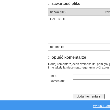
:: zawartość pliku
nazwa pliku
roz
CADDY.TTF
readme.txt
:: opuść komentarze
Dodaj komentarz, oceń czcionke itp. pamiętaj 
inne teksty łamiące nasz regulamin twój adres
imie:
komentarz:
Warunki korz