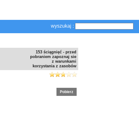
wyszukaj :
153 ściągnięć - przed
pobraniem zapoznaj sie
z warunkami
korzystania z zasobów
Pobierz