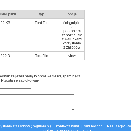
miar pliku
typ
opcje
23 KB
Font File
ściągnięć -
przed
pobraniem
zapoznaj sie
z warunkami
korzystania
z zasobów
320 B
Text File
view
jednak że jeżeli będą to obraliwe treści, spam bądź
 IP zostanie zablokowany.
ystania z zasobów ( regulamin )
|
kontakt z nami
|
tani hosting
| Realizacja:
ww
polskie, darmowe fonty, czcionki