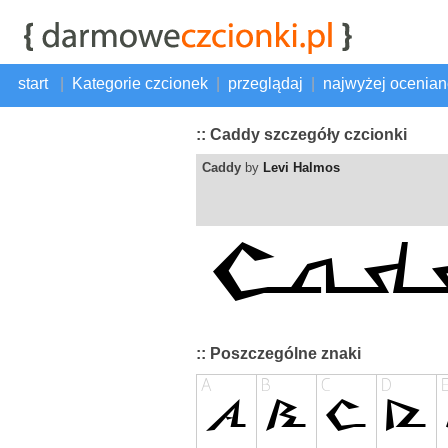
start
|
Kategorie czcionek
|
przeglądaj
|
najwyżej ocenia
:: Caddy szczegóły czcionki
Caddy
by
Levi Halmos
:: Poszczególne znaki