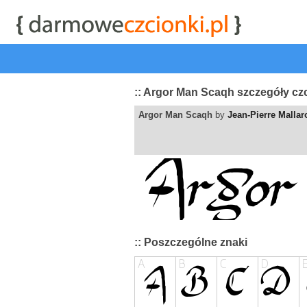
start
|
Kategorie czcionek
|
przeglądaj
|
najwyżej ocenia
:: Argor Man Scaqh szczegóły cz
Argor Man Scaqh
by
Jean-Pierre Mallar
:: Poszczególne znaki