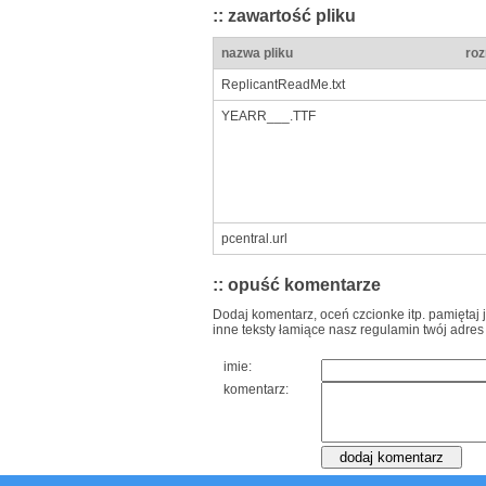
:: zawartość pliku
nazwa pliku
roz
ReplicantReadMe.txt
YEARR___.TTF
pcentral.url
:: opuść komentarze
Dodaj komentarz, oceń czcionke itp. pamiętaj 
inne teksty łamiące nasz regulamin twój adres
imie:
komentarz: