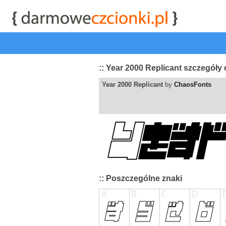
start
|
Kategorie czcionek
|
przeglądaj
|
najwyżej ocenia
:: Year 2000 Replicant szczegóły 
Year 2000 Replicant
by
ChaosFonts
:: Poszczególne znaki