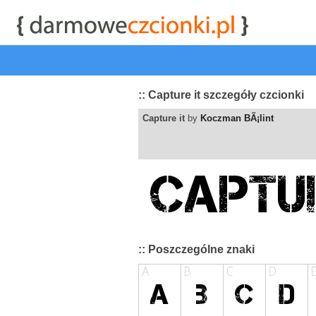
start
|
Kategorie czcionek
|
przeglądaj
|
najwyżej ocenia
:: Capture it szczegóły czcionki
Capture it
by
Koczman BÃ¡lint
:: Poszczególne znaki