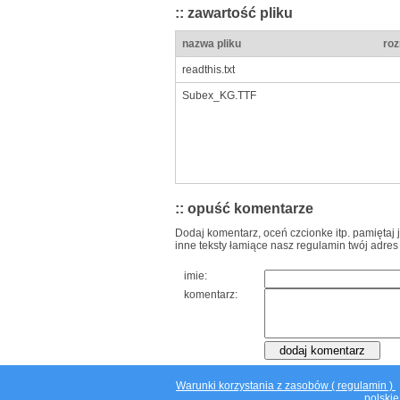
:: zawartość pliku
nazwa pliku
roz
readthis.txt
Subex_KG.TTF
:: opuść komentarze
Dodaj komentarz, oceń czcionke itp. pamiętaj 
inne teksty łamiące nasz regulamin twój adres
imie:
komentarz:
Warunki korzystania z zasobów ( regulamin )
polskie