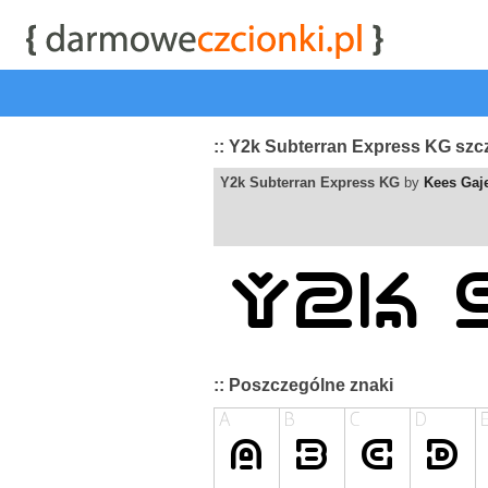
start
|
Kategorie czcionek
|
przeglądaj
|
najwyżej ocenia
:: Y2k Subterran Express KG szc
Y2k Subterran Express KG
by
Kees Gaj
:: Poszczególne znaki