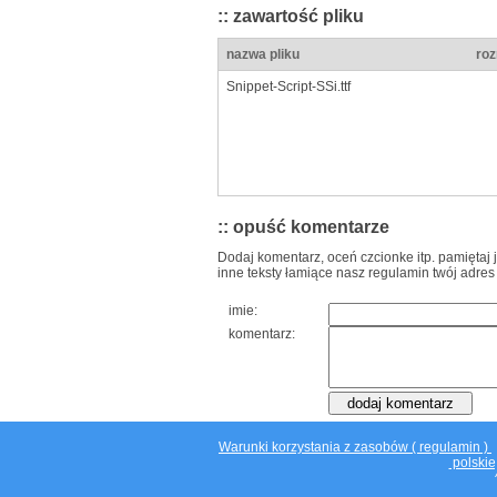
:: zawartość pliku
nazwa pliku
roz
Snippet-Script-SSi.ttf
:: opuść komentarze
Dodaj komentarz, oceń czcionke itp. pamiętaj 
inne teksty łamiące nasz regulamin twój adres
imie:
komentarz:
Warunki korzystania z zasobów ( regulamin )
polskie