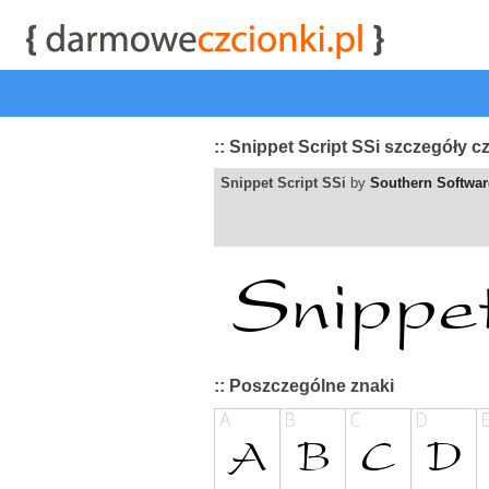
start
|
Kategorie czcionek
|
przeglądaj
|
najwyżej ocenia
:: Snippet Script SSi szczegóły c
Snippet Script SSi
by
Southern Softwar
:: Poszczególne znaki