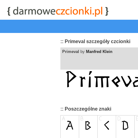
start
|
Kategorie czcionek
|
przeglądaj
|
najwyżej ocenia
:: Primeval szczegóły czcionki
Primeval
by
Manfred Klein
:: Poszczególne znaki