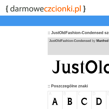
start
|
Kategorie czcionek
|
przeglądaj
|
najwyżej ocenia
:: JustOldFashion-Condensed sz
JustOldFashion-Condensed
by
Manfred
:: Poszczególne znaki