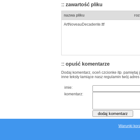
:: zawartość pliku
nazwa pliku
roz
ArtNoveauDecadente.ttf
:: opuść komentarze
Dodaj komentarz, oceń czcionke itp. pamiętaj 
inne teksty łamiące nasz regulamin twój adres
imie:
komentarz:
Warunki korz