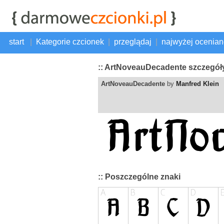
start
|
Kategorie czcionek
|
przeglądaj
|
najwyżej ocenia
:: ArtNoveauDecadente szczegóły
ArtNoveauDecadente
by
Manfred Klein
:: Poszczególne znaki