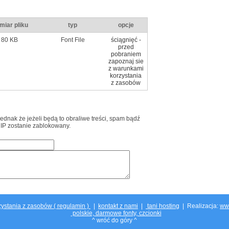
miar pliku
typ
opcje
80 KB
Font File
ściągnięć -
przed
pobraniem
zapoznaj sie
z warunkami
korzystania
z zasobów
jednak że jeżeli będą to obraliwe treści, spam bądź
 IP zostanie zablokowany.
ystania z zasobów ( regulamin )
|
kontakt z nami
|
tani hosting
| Realizacja:
ww
polskie, darmowe fonty, czcionki
^ wróć do góry ^