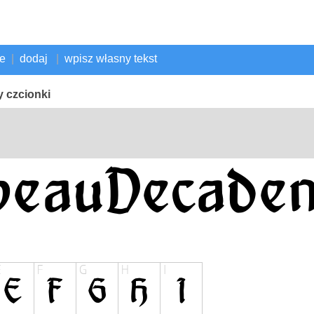
ne
|
dodaj
|
wpisz własny tekst
 czcionki