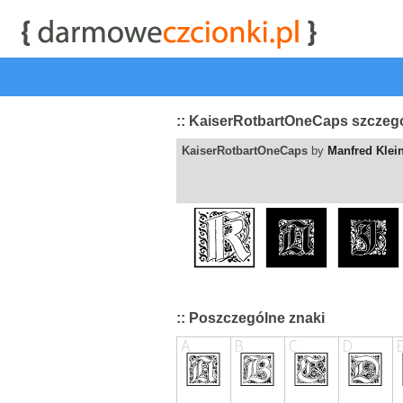
start
|
Kategorie czcionek
|
przeglądaj
|
najwyżej ocenia
:: KaiserRotbartOneCaps szczegó
KaiserRotbartOneCaps
by
Manfred Klei
:: Poszczególne znaki