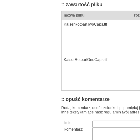
:: zawartość pliku
nazwa pliku
roz
KaiserRotbartTwoCaps.ttf
KaiserRotbartOneCaps.ttf
:: opuść komentarze
Dodaj komentarz, oceń czcionke itp. pamiętaj 
inne teksty łamiące nasz regulamin twój adres
imie:
komentarz: