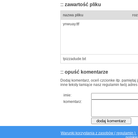
:: zawartość pliku
nazwa pliku
roz
ynwuay.ttf
!pizzadude.txt
:: opuść komentarze
Dodaj komentarz, oceń czcionke itp. pamiętaj 
inne teksty łamiące nasz regulamin twój adres
imie:
komentarz:
Warunki korzystania z zasobów ( regulamin )
polskie