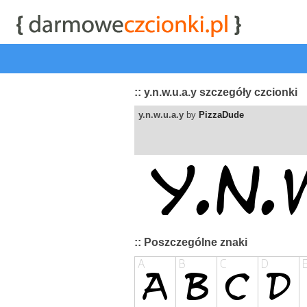
start
|
Kategorie czcionek
|
przeglądaj
|
najwyżej ocenia
:: y.n.w.u.a.y szczegóły czcionki
y.n.w.u.a.y
by
PizzaDude
:: Poszczególne znaki