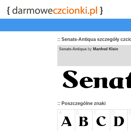
start
|
Kategorie czcionek
|
przeglądaj
|
najwyżej ocenia
:: Senats-Antiqua szczegóły czci
Senats-Antiqua
by
Manfred Klein
:: Poszczególne znaki