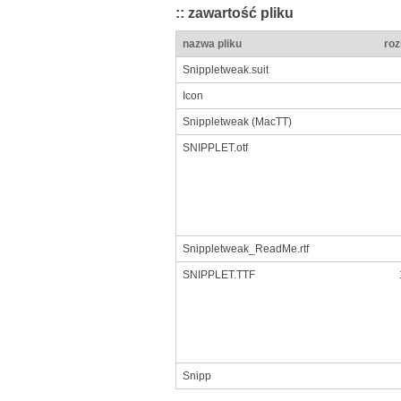
:: zawartość pliku
nazwa pliku
roz
Snippletweak.suit
Icon
Snippletweak (MacTT)
SNIPPLET.otf
Snippletweak_ReadMe.rtf
SNIPPLET.TTF
Snipp