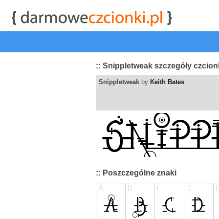
start
|
Kategorie czcionek
|
przeglądaj
|
najwyżej ocenia
:: Snippletweak szczegóły czcion
Snippletweak
by
Keith Bates
:: Poszczególne znaki