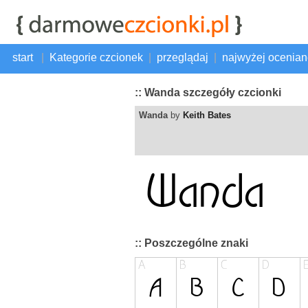
start
|
Kategorie czcionek
|
przeglądaj
|
najwyżej ocenia
:: Wanda szczegóły czcionki
Wanda
by
Keith Bates
:: Poszczególne znaki