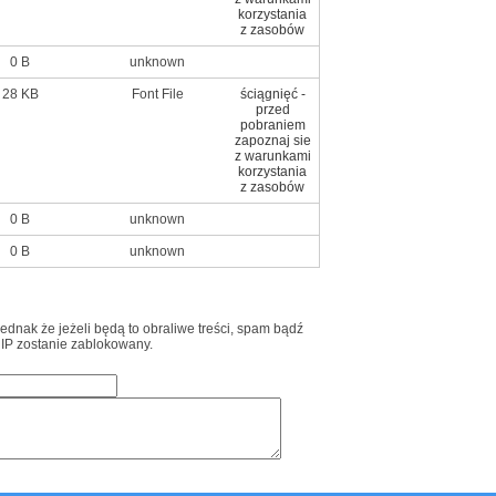
korzystania
z zasobów
0 B
unknown
28 KB
Font File
ściągnięć -
przed
pobraniem
zapoznaj sie
z warunkami
korzystania
z zasobów
0 B
unknown
0 B
unknown
jednak że jeżeli będą to obraliwe treści, spam bądź
 IP zostanie zablokowany.