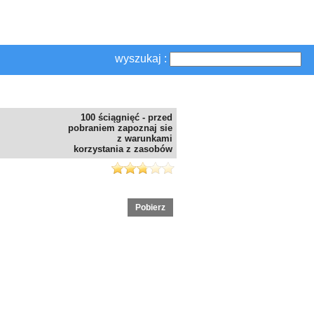
wyszukaj :
100 ściągnięć - przed
pobraniem zapoznaj sie
z warunkami
korzystania z zasobów
Pobierz