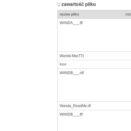
:: zawartość pliku
nazwa pliku
roz
WANDA___.ttf
Wanda MacTT)
Icon
WANDB___.otf
Wanda_ReadMe.rtf
WANDB___.ttf