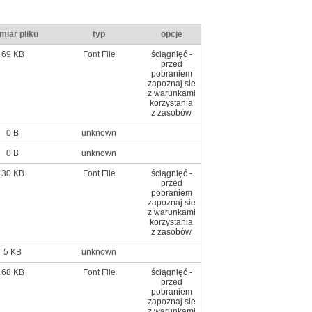
miar pliku
typ
opcje
69 KB
Font File
ściągnięć -
przed
pobraniem
zapoznaj sie
z warunkami
korzystania
z zasobów
0 B
unknown
0 B
unknown
30 KB
Font File
ściągnięć -
przed
pobraniem
zapoznaj sie
z warunkami
korzystania
z zasobów
5 KB
unknown
68 KB
Font File
ściągnięć -
przed
pobraniem
zapoznaj sie
z warunkami