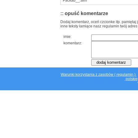
Packab__.afm
:: opuść komentarze
Dodaj komentarz, oceń czcionke itp. pamiętaj 
inne teksty łamiące nasz regulamin twój adres
imie:
komentarz:
Warunki korzystania z zasobów ( regulamin )
polskie