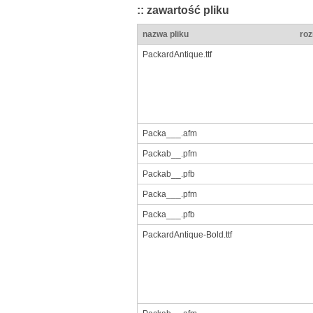
:: zawartość pliku
nazwa pliku
roz
PackardAntique.ttf
Packa___.afm
Packab__.pfm
Packab__.pfb
Packa___.pfm
Packa___.pfb
PackardAntique-Bold.ttf