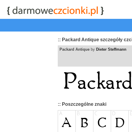
start
|
Kategorie czcionek
|
przeglądaj
|
najwyżej ocenia
:: Packard Antique szczegóły czc
Packard Antique
by
Dieter Steffmann
:: Poszczególne znaki