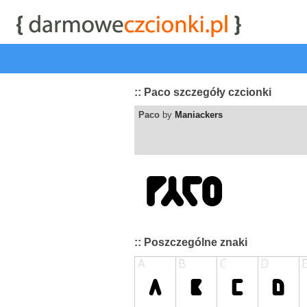
start
|
Kategorie czcionek
|
przeglądaj
|
najwyżej ocenia
:: Paco szczegóły czcionki
Paco
by
Maniackers
:: Poszczególne znaki