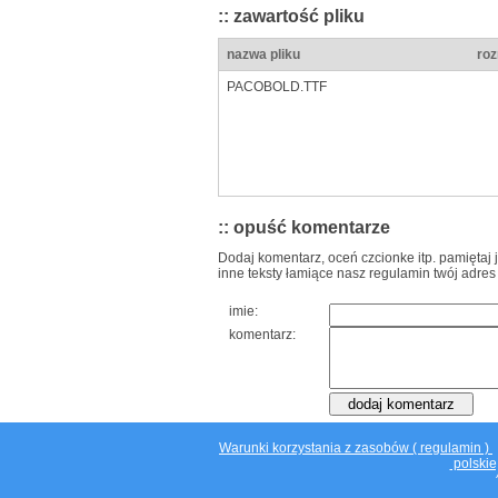
:: zawartość pliku
nazwa pliku
roz
PACOBOLD.TTF
:: opuść komentarze
Dodaj komentarz, oceń czcionke itp. pamiętaj 
inne teksty łamiące nasz regulamin twój adres
imie:
komentarz:
Warunki korzystania z zasobów ( regulamin )
polskie