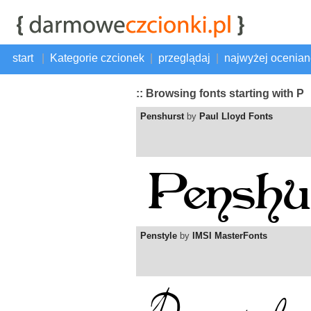
start
|
Kategorie czcionek
|
przeglądaj
|
najwyżej ocenia
:: Browsing fonts starting with P
Penshurst
by
Paul Lloyd Fonts
Penstyle
by
IMSI MasterFonts