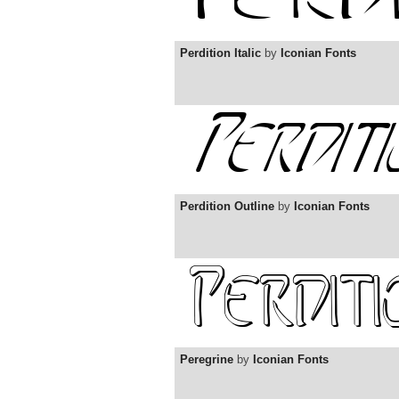
Perdition Italic
by
Iconian Fonts
Perdition Outline
by
Iconian Fonts
Peregrine
by
Iconian Fonts