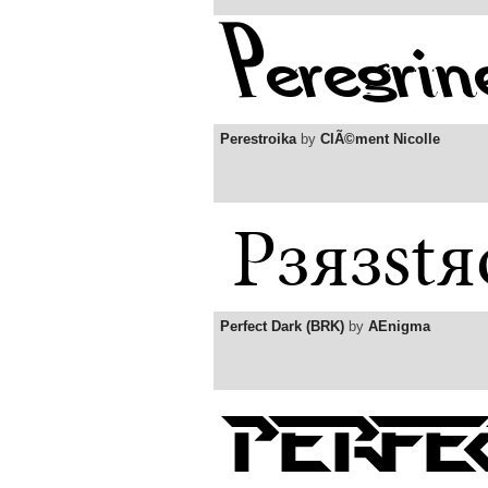
Perestroika
by
ClÃ©ment Nicolle
Perfect Dark (BRK)
by
AEnigma