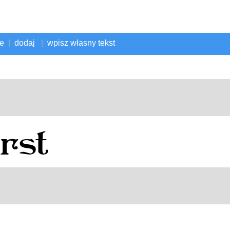
ne
|
dodaj
|
wpisz własny tekst