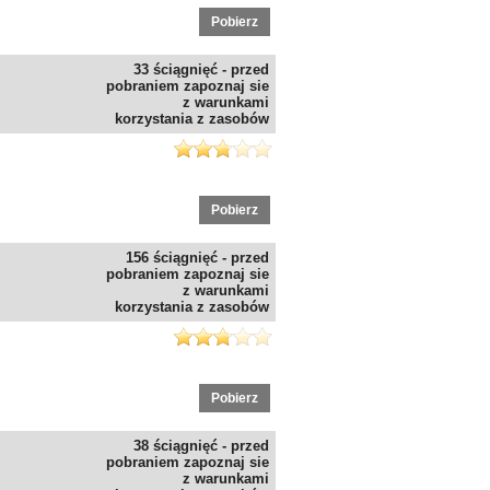
Pobierz
33 ściągnięć - przed
pobraniem zapoznaj sie
z warunkami
korzystania z zasobów
Pobierz
156 ściągnięć - przed
pobraniem zapoznaj sie
z warunkami
korzystania z zasobów
Pobierz
38 ściągnięć - przed
pobraniem zapoznaj sie
z warunkami