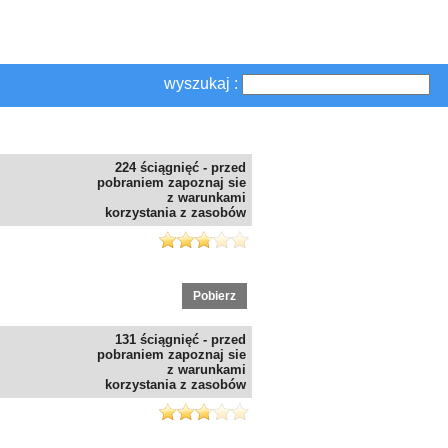
wyszukaj :
224 ściągnięć - przed
pobraniem zapoznaj sie
z warunkami
korzystania z zasobów
Pobierz
131 ściągnięć - przed
pobraniem zapoznaj sie
z warunkami
korzystania z zasobów