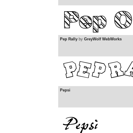
Pep Rally
by
GreyWolf WebWorks
Pepsi